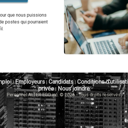
our que nous puissions
de postes qui pourraient
l.
mploi
Employeurs
Candidats
Conditions d'utilisat
|
|
|
privée
Nous joindre
|
Personnel ALTER EGO inc. © 2026 - Tous droits reservés.