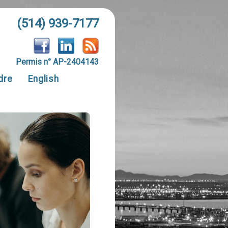
(514) 939-7177
Permis n° AP-2404143
dre
English