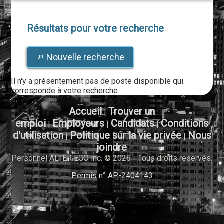
Résultats pour votre recherche
Nouvelle recherche
Il n'y a présentement pas de poste disponible qui
corresponde à votre recherche.
Accueil
Trouver un
|
emploi
Employeurs
Candidats
Conditions
|
|
|
d'utilisation
Politique sur la vie privée
Nous
|
|
joindre
Personnel ALTER EGO inc. © 2026 - Tous droits reservés.
Permis n° AP-2404143