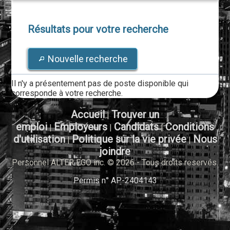
Résultats pour votre recherche
Nouvelle recherche
Il n'y a présentement pas de poste disponible qui
corresponde à votre recherche.
Accueil
Trouver un
|
emploi
Employeurs
Candidats
Conditions
|
|
|
d'utilisation
Politique sur la vie privée
Nous
|
|
joindre
Personnel ALTER EGO inc. © 2026 - Tous droits reservés.
Permis n° AP-2404143