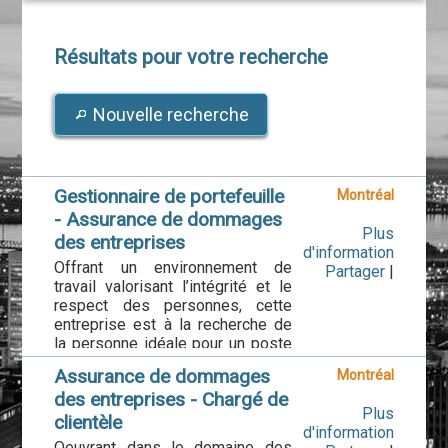
Résultats pour votre recherche
Nouvelle recherche
Gestionnaire de portefeuille
Montréal
- Assurance de dommages
Plus
des entreprises
d'information
Offrant un environnement de
Partager
|
travail valorisant l’intégrité et le
respect des personnes, cette
entreprise est à la recherche de
la personne idéale pour un poste
de gestionnaire de portefeuille en
Assurance de dommages
Montréal
assurance de dommages des
des entreprises - Chargé de
entreprises afin de joindre une
Plus
équipe dynamique. Leurs bureaux
clientèle
d'information
sont situés à Montréal, près du
Oeuvrant dans le domaine des