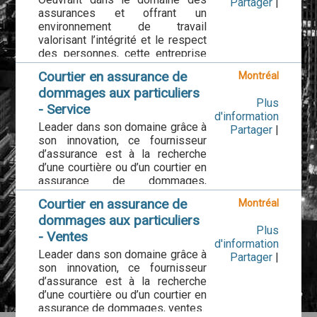
Partager
|
métro Pie-IX.
assurances et offrant un
environnement de travail
Responsabilités:
valorisant l’intégrité et le respect
-Accomplir vos objectifs de vente
des personnes, cette entreprise
par la réalisation fréquente de
est à la recherche de la personne
présentations, d’appels et de
Courtier en assurance de
Montréal
idéale pour un poste de chargé ou
réunions de vente auprès de vos
dommages aux particuliers
chargée de clientèle en
prospects
Plus
assurance de dommages des
- Service
-Créer des propositions de vente,
d'information
entreprises afin joindre une
Leader dans son domaine grâce à
des présentations et des
Partager
|
équipe dynamique composée de
son innovation, ce fournisseur
réponses aux appels d'offres qui
conseillers, d’analystes et de
d’assurance est à la recherche
répondent de manière créative et
chargés de clientèle. Leurs
d’une courtière ou d’un courtier en
efficace aux besoins des
bureaux sont situés à Montréal,
assurance de dommages,
prospects et communiquer de
près du métro Pie-IX.
service.
manière appropriée la valeur
Courtier en assurance de
Montréal
commerciale des services et
Responsabilités:
dommages aux particuliers
Les tâches
offres internes
-Responsable du service à la
Plus
-Répondre aux appels du DAA et
-Rencontrer les clients, rédiger le
- Ventes
clientèle d’un portefeuille de
d'information
aux demandes des clients
cahier de comparaison pour
Leader dans son domaine grâce à
clients en assurant la meilleure
Partager
|
existants concernant leurs
présentation au client incluant
son innovation, ce fournisseur
qualité du service;
polices d’assurance
notamment le relevé
d’assurance est à la recherche
-Négocier et effectuer les
(modifications, couvertures,
d'assurances, les particularités
d’une courtière ou d’un courtier en
renouvellements et les
avenants, réclamations, etc.).
de chaque police et la liste
assurance de dommages, ventes.
modifications de contrats;
-Assurer le suivi des dossiers
d'assurances non en vigueur