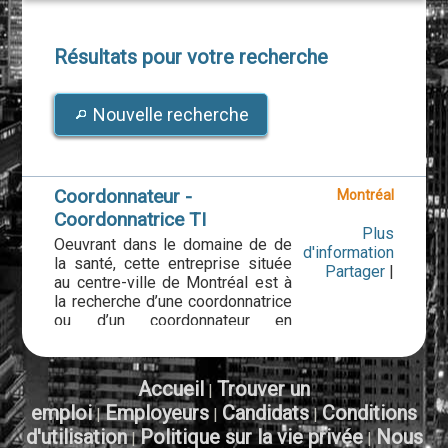
Résultats pour votre recherche
Nouvelle recherche
Coordonnateur -
Montréal
Coordonnatrice TI
Plus
Oeuvrant dans le domaine de de
d'information
la santé, cette entreprise située
Partager
|
au centre-ville de Montréal est à
la recherche d’une coordonnatrice
ou d’un coordonnateur en
technologies de l’information.
Le ou la titulaire du poste est
Accueil
Trouver un
|
responsable d’assurer une
emploi
Employeurs
Candidats
Conditions
|
|
|
coordination des projets en cours
d'utilisation
entre les ressources internes
Politique sur la vie privée
Nous
|
|